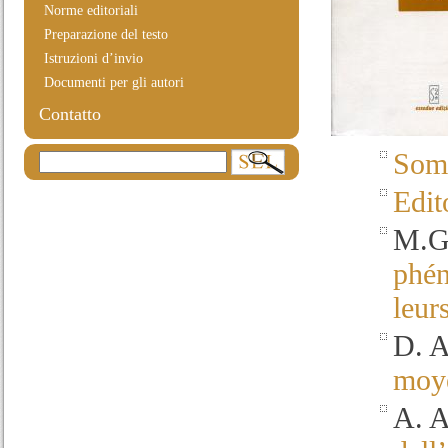
Norme editoriali
Preparazione del testo
Istruzioni d’invio
Documenti per gli autori
Contatto
Som
Edit
M.G.
phén
leur
D. 
moye
A. A