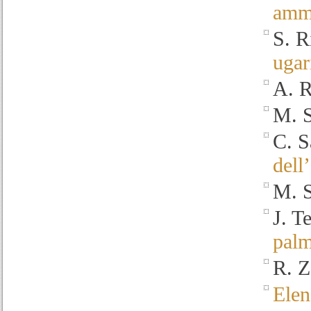
ammi
S. R
ugari
A. R
M. S
C. S
dell
M. S
J. T
palm
R. 
Elen