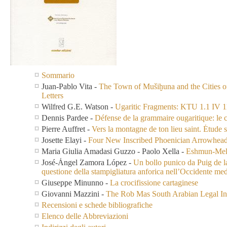
Sommario
Juan-Pablo Vita
-
The Town of Mušiḫuna and the Cities of
Letters
Wilfred G.E. Watson
-
Ugaritic Fragments: KTU 1.1 IV 1
Dennis Pardee
-
Défense de la grammaire ougaritique: le 
Pierre Auffret
-
Vers la montagne de ton lieu saint. Étude 
Josette Elayi
-
Four New Inscribed Phoenician Arrowhea
Maria Giulia Amadasi Guzzo - Paolo Xella
-
Eshmun-Melqa
José-Ángel Zamora López
-
Un bollo punico da Puig de l
questione della stampigliatura anforica nell’Occidente med
Giuseppe Minunno
-
La crocifissione cartaginese
Giovanni Mazzini
-
The Rob Mas South Arabian Legal Ins
Recensioni e schede bibliografiche
Elenco delle Abbreviazioni