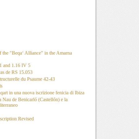
 the "Beqa‘ Alliance" in the Amarna
1 and 1.16 IV 5
cas de RS 15.053
structurelle du Psaume 42-43
ds
rt in una nuova iscrizione fenicia di Ibiza
a Nau de Benicarló (Castellón) e la
iterraneo
cription Revised