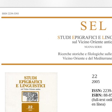
22
2005
ISSN:
2239
ISBN:
88-8
(full-text on
en línea)