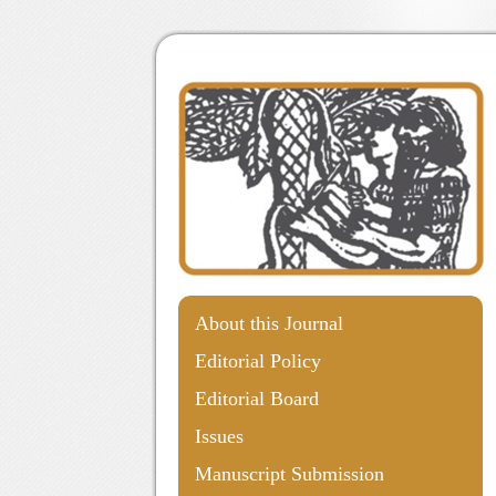
About this Journal
Editorial Policy
Editorial Board
Issues
Manuscript Submission