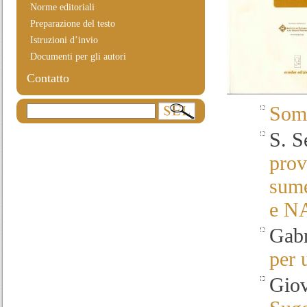
Norme editoriali
Preparazione del testo
Istruzioni d’invio
Documenti per gli autori
Contatto
Som
S. S
prov
sume
e 
Gabr
per 
Giov