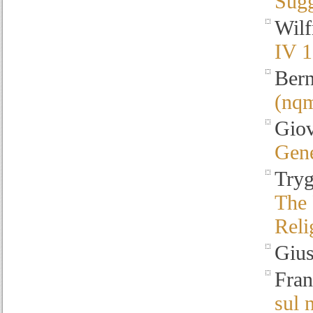
Sugg
Wilf
IV 1
Bern
(nqm
Giov
Gene
Tryg
The 
Reli
Giu
Fran
sul 