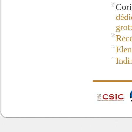
Cori
dédi
grot
Rece
Elen
Indi