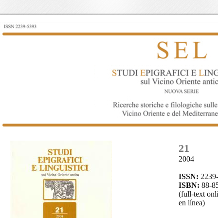
21
2004
ISSN:
2239
ISBN:
88-8
(full-text on
en línea)