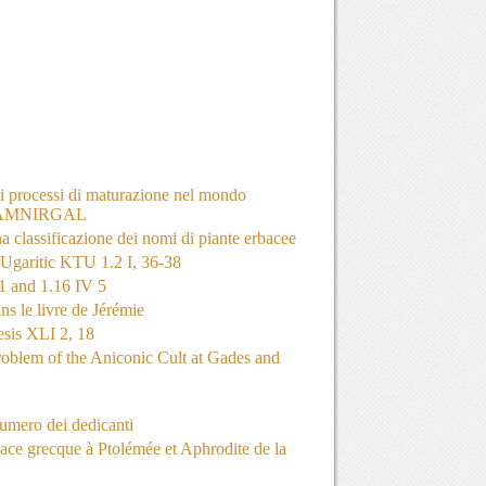
 i processi di maturazione nel mondo
 e NAMNIRGAL
una classificazione dei nomi di piante erbacee
Ugaritic KTU 1.2 I, 36-38
1 and 1.16 IV 5
s le livre de Jérémie
esis XLI 2, 18
oblem of the Aniconic Cult at Gades and
 numero dei dedicanti
cace grecque à Ptolémée et Aphrodite de la