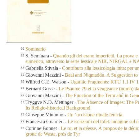
Sommario
S. Seminara
-
Quando gli dei erano imperfetti. La prova e
sumerico, attraverso la serie lessicale NIR, NIRGAL
Gabriella Stivala
-
Contributo alla lessicologia ittita: per 
Giovanni Mazzini
-
Baal and Niqmaddu. A Suggestion to 
Wilfred G.E. Watson
-
Ugaritic Fragments: KTU 1.1 IV 1
Bernard Gosse
-
Le Psaume 79 et la vengeance (nqmh) dan
Giovanni Mazzini
-
The Function of the Term ahû in Gen
Tryggve N.D. Mettinger
-
The Absence of Images: The Pr
Its Religio-historical Background
Giuseppe Minunno
-
Un ’uccisione rituale fenicia
Francesca Guarneri
-
Le iscrizioni del tofet: indagine sul
Corinne Bonnet
-
Le roi et la déesse. À propos de la dédi
grotte de Wasṭa, près de Tyr