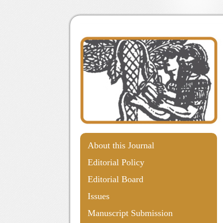
About this Journal
Editorial Policy
Editorial Board
Issues
Manuscript Submission